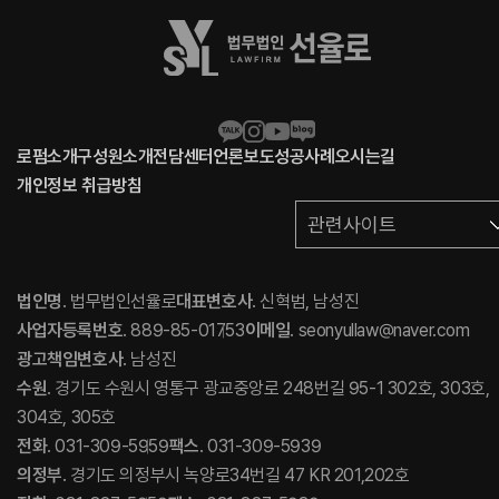
로펌소개
구성원소개
전담센터
언론보도
성공사례
오시는길
개인정보 취급방침
관련사이트
법인명
. 법무법인선율로
대표변호사
. 신혁범, 남성진
사업자등록번호
. 889-85-01753
이메일
. seonyullaw@naver.com
광고책임변호사
. 남성진
수원
. 경기도 수원시 영통구 광교중앙로 248번길 95-1 302호, 303호,
304호, 305호
전화
. 031-309-5959
팩스
. 031-309-5939
의정부
. 경기도 의정부시 녹양로34번길 47 KR 201,202호