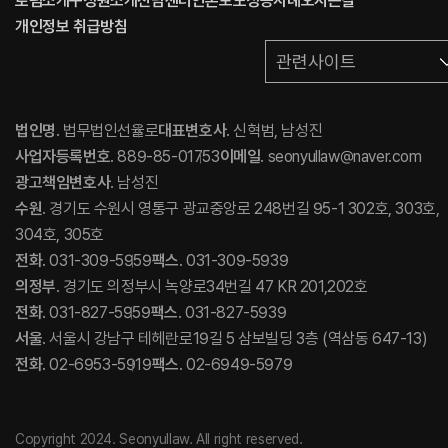
로펌소개
구성원소개
전담센터
언론보도
성공사례
오시는길
개인정보 취급방침
관련사이트
법인명
. 법무법인선율로
대표변호사
. 신혁범, 남성진
사업자등록번호
. 889-85-01753
이메일
. seonyullaw@naver.com
광고책임변호사
. 남성진
수원
. 경기도 수원시 영통구 광교중앙로 248번길 95-1 302호, 303호,
304호, 305호
전화
. 031-309-5959
팩스
. 031-309-5939
의정부
. 경기도 의정부시 녹양로34번길 47 KR 201,202호
전화
. 031-827-5959
팩스
. 031-827-5939
서울
. 서울시 강남구 테헤란로19길 5 삼보빌딩 3층 (역삼동 647-13)
전화
. 02-6953-5919
팩스
. 02-6949-5979
Copyright 2024. Seonyullaw. All right reserved.