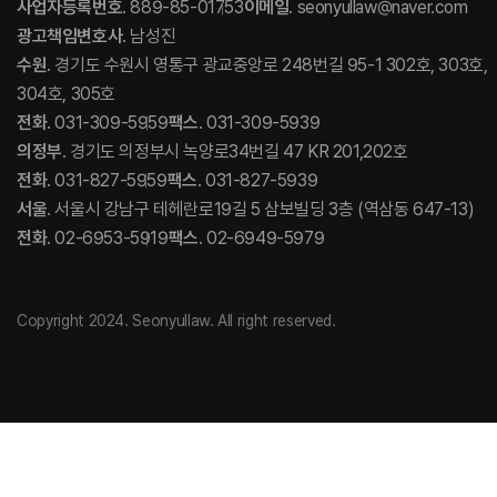
사업자등록번호
. 889-85-01753
이메일
. seonyullaw@naver.com
광고책임변호사
. 남성진
수원
. 경기도 수원시 영통구 광교중앙로 248번길 95-1 302호, 303호,
304호, 305호
전화
. 031-309-5959
팩스
. 031-309-5939
의정부
. 경기도 의정부시 녹양로34번길 47 KR 201,202호
전화
. 031-827-5959
팩스
. 031-827-5939
서울
. 서울시 강남구 테헤란로19길 5 삼보빌딩 3층 (역삼동 647-13)
전화
. 02-6953-5919
팩스
. 02-6949-5979
Copyright 2024. Seonyullaw. All right reserved.