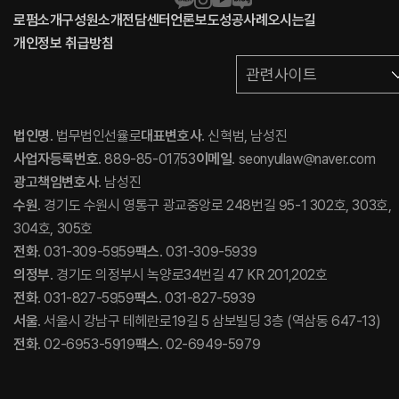
로펌소개
구성원소개
전담센터
언론보도
성공사례
오시는길
개인정보 취급방침
관련사이트
법인명
. 법무법인선율로
대표변호사
. 신혁범, 남성진
사업자등록번호
. 889-85-01753
이메일
. seonyullaw@naver.com
광고책임변호사
. 남성진
수원
. 경기도 수원시 영통구 광교중앙로 248번길 95-1 302호, 303호,
304호, 305호
전화
. 031-309-5959
팩스
. 031-309-5939
의정부
. 경기도 의정부시 녹양로34번길 47 KR 201,202호
전화
. 031-827-5959
팩스
. 031-827-5939
서울
. 서울시 강남구 테헤란로19길 5 삼보빌딩 3층 (역삼동 647-13)
전화
. 02-6953-5919
팩스
. 02-6949-5979