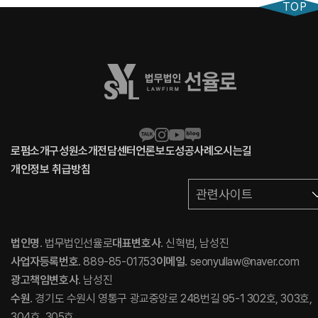
TOP
로펌소개
구성원소개
전담센터
언론보도
성공사례
오시는길
개인정보 취급방침
관련사이트
법인명
. 법무법인선율로
대표변호사
. 신혁범, 남성진
사업자등록번호
. 889-85-01753
이메일
. seonyullaw@naver.com
광고책임변호사
. 남성진
수원
. 경기도 수원시 영통구 광교중앙로 248번길 95-1 302호, 303호,
304호, 305호