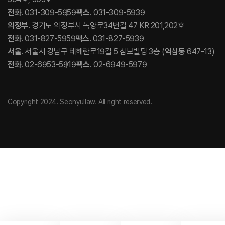
전화
. 031-309-5959
팩스
. 031-309-5939
의정부
. 경기도 의정부시 녹양로34번길 47 KR 201,202호
전화
. 031-827-5959
팩스
. 031-827-5939
서울
. 서울시 강남구 테헤란로19길 5 삼보빌딩 3층 (역삼동 647-13)
전화
. 02-6953-5919
팩스
. 02-6949-5979
Copyright 2024. Seonyullaw. All right reserved.