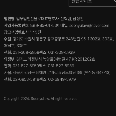
관련사이트
법인명
. 법무법인선율로
대표변호사
. 신혁범, 남성진
사업자등록번호
. 889-85-01753
이메일
. seonyullaw@naver.com
광고책임변호사
. 남성진
수원
. 경기도 수원시 영통구 광교중앙로 248번길 95-1 302호, 303호,
304호, 305호
전화
. 031-309-5959
팩스
. 031-309-5939
의정부
. 경기도 의정부시 녹양로34번길 47 KR 201,202호
전화
. 031-827-5959
팩스
. 031-827-5939
서울
. 서울시 강남구 테헤란로19길 5 삼보빌딩 3층 (역삼동 647-13)
전화
. 02-6953-5919
팩스
. 02-6949-5979
Copyright 2024. Seonyullaw. All right reserved.