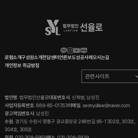
로펌소개
구성원소개
전담센터
언론보도
성공사례
오시는길
개인정보 취급방침
관련사이트
법인명
. 법무법인선율로
대표변호사
. 신혁범, 남성진
사업자등록번호
. 889-85-01753
이메일
. seonyullaw@naver.com
광고책임변호사
. 남성진
수원
. 경기도 수원시 영통구 광교중앙로 248번길 95-1 302호, 303호,
304호, 305호
전화
. 031-309-5959
팩스
. 031-309-5939