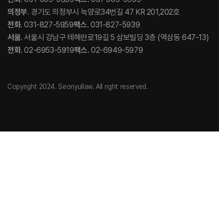
의정부
. 경기도 의정부시 녹양로34번길 47 KR 201,202호
전화
. 031-827-5959
팩스
. 031-827-5939
서울
. 서울시 강남구 테헤란로19길 5 삼보빌딩 3층 (역삼동 647-13)
전화
. 02-6953-5919
팩스
. 02-6949-5979
Copyright 2024. Seonyullaw. All right reserved.