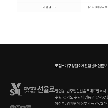
다음글
[가사] 배우자의
로펌소개
구성원소개
전담센터
언론보
법인명
. 법무법인선율로
대표변호사
수원
. 경기도 수원시 영통구 광교중앙로 
의정부
. 경기도 의정부시 녹양로34번길