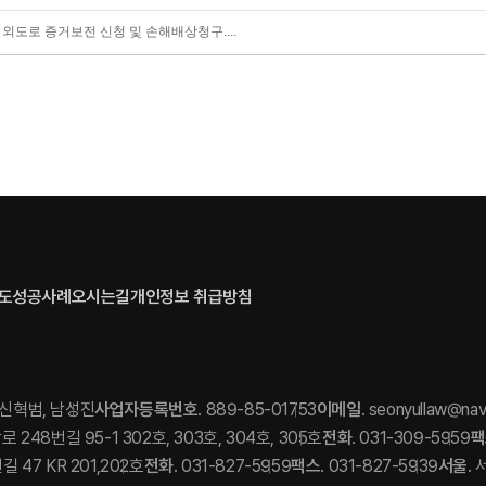
 외도로 증거보전 신청 및 손해배상청구....
도
성공사례
오시는길
개인정보 취급방침
. 신혁범, 남성진
사업자등록번호
. 889-85-01753
이메일
. seonyullaw@na
248번길 95-1 302호, 303호, 304호, 305호
전화
. 031-309-5959
팩
 47 KR 201,202호
전화
. 031-827-5959
팩스
. 031-827-5939
서울
.