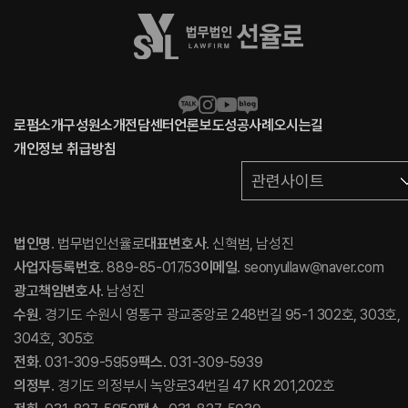
로펌소개
구성원소개
전담센터
언론보도
성공사례
오시는길
개인정보 취급방침
관련사이트
법인명
. 법무법인선율로
대표변호사
. 신혁범, 남성진
사업자등록번호
. 889-85-01753
이메일
. seonyullaw@naver.com
광고책임변호사
. 남성진
수원
. 경기도 수원시 영통구 광교중앙로 248번길 95-1 302호, 303호,
304호, 305호
전화
. 031-309-5959
팩스
. 031-309-5939
의정부
. 경기도 의정부시 녹양로34번길 47 KR 201,202호