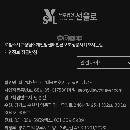
로펌소개
구성원소개
전담센터
언론보도
성공사례
오시는길
개인정보 취급방침
관련사이트
법인명
. 법무법인선율로
대표변호사
. 신혁범, 남성진
사업자등록번호
. 889-85-01753
이메일
. seonyullaw@naver.com
광고책임변호사
. 남성진
수원
. 경기도 수원시 영통구 광교중앙로 248번길 95-1 302호, 303호,
304호, 305호
전화
. 031-309-5959
팩스
. 031-309-5939
의정부
. 경기도 의정부시 녹양로34번길 47 KR 201,202호