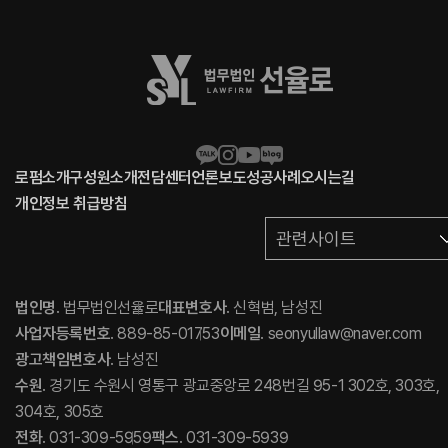
로펌소개
구성원소개
전담센터
언론보도
성공사례
오시는길
개인정보 취급방침
관련사이트
법인명
. 법무법인선율로
대표변호사
. 신혁범, 남성진
사업자등록번호
. 889-85-01753
이메일
. seonyullaw@naver.com
광고책임변호사
. 남성진
수원
. 경기도 수원시 영통구 광교중앙로 248번길 95-1 302호, 303호,
304호, 305호
전화
. 031-309-5959
팩스
. 031-309-5939