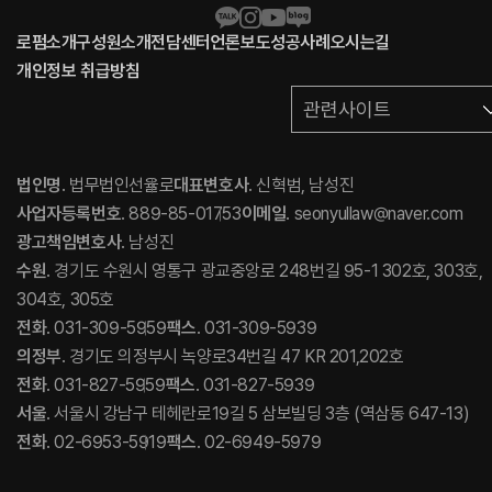
로펌소개
구성원소개
전담센터
언론보도
성공사례
오시는길
개인정보 취급방침
관련사이트
법인명
. 법무법인선율로
대표변호사
. 신혁범, 남성진
사업자등록번호
. 889-85-01753
이메일
. seonyullaw@naver.com
광고책임변호사
. 남성진
수원
. 경기도 수원시 영통구 광교중앙로 248번길 95-1 302호, 303호,
304호, 305호
전화
. 031-309-5959
팩스
. 031-309-5939
의정부
. 경기도 의정부시 녹양로34번길 47 KR 201,202호
전화
. 031-827-5959
팩스
. 031-827-5939
서울
. 서울시 강남구 테헤란로19길 5 삼보빌딩 3층 (역삼동 647-13)
전화
. 02-6953-5919
팩스
. 02-6949-5979