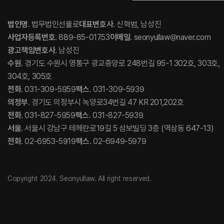
법인명
. 법무법인선율로
대표변호사
. 신혁범, 남성진
사업자등록번호
. 889-85-01753
이메일
. seonyullaw@naver.com
광고책임변호사
. 남성진
수원
. 경기도 수원시 영통구 광교중앙로 248번길 95-1 302호, 303호,
304호, 305호
전화
. 031-309-5959
팩스
. 031-309-5939
의정부
. 경기도 의정부시 녹양로34번길 47 KR 201,202호
전화
. 031-827-5959
팩스
. 031-827-5939
서울
. 서울시 강남구 테헤란로19길 5 삼보빌딩 3층 (역삼동 647-13)
전화
. 02-6953-5919
팩스
. 02-6949-5979
Copyright 2024. Seonyullaw. All right reserved.