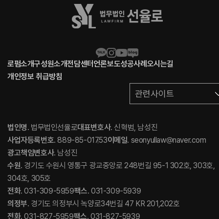
로펌소개
구성원소개
전담센터
언론보도
성공사례
오시는길
개인정보 취급방침
관련사이트
법인명
. 법무법인선율로
대표변호사
. 신혁범, 남성진
사업자등록번호
. 889-85-01753
이메일
. seonyullaw@naver.com
광고책임변호사
. 남성진
수원
. 경기도 수원시 영통구 광교중앙로 248번길 95-1 302호, 303호,
304호, 305호
전화
. 031-309-5959
팩스
. 031-309-5939
의정부
. 경기도 의정부시 녹양로34번길 47 KR 201,202호
전화
. 031-827-5959
팩스
. 031-827-5939