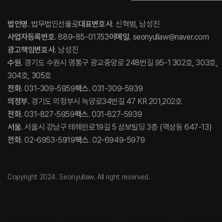
법인명
. 법무법인선율로
대표변호사
. 신혁범, 남성진
사업자등록번호
. 889-85-01753
이메일
. seonyullaw@naver.com
광고책임변호사
. 남성진
수원
. 경기도 수원시 영통구 광교중앙로 248번길 95-1 302호, 303호,
304호, 305호
전화
. 031-309-5959
팩스
. 031-309-5939
의정부
. 경기도 의정부시 녹양로34번길 47 KR 201,202호
전화
. 031-827-5959
팩스
. 031-827-5939
서울
. 서울시 강남구 테헤란로19길 5 삼보빌딩 3층 (역삼동 647-13)
전화
. 02-6953-5919
팩스
. 02-6949-5979
Copyright 2024. Seonyullaw. All right reserved.