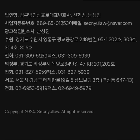
법인명
. 법무법인선율로
대표변호사
. 신혁범, 남성진
사업자등록번호
. 889-85-01753
이메일
. seonyullaw@naver.com
광고책임변호사
. 남성진
수원
. 경기도 수원시 영통구 광교중앙로 248번길 95-1 302호, 303호,
304호, 305호
전화
. 031-309-5959
팩스
. 031-309-5939
의정부
. 경기도 의정부시 녹양로34번길 47 KR 201,202호
전화
. 031-827-5959
팩스
. 031-827-5939
서울
. 서울시 강남구 테헤란로19길 5 삼보빌딩 3층 (역삼동 647-13)
전화
. 02-6953-5919
팩스
. 02-6949-5979
Copyright 2024. Seonyullaw. All right reserved.