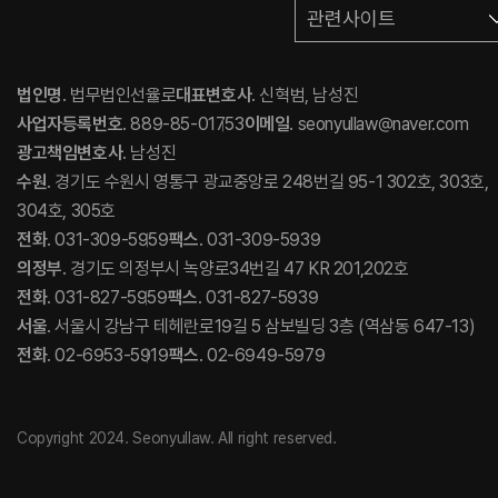
관련사이트
법인명
. 법무법인선율로
대표변호사
. 신혁범, 남성진
사업자등록번호
. 889-85-01753
이메일
. seonyullaw@naver.com
광고책임변호사
. 남성진
수원
. 경기도 수원시 영통구 광교중앙로 248번길 95-1 302호, 303호,
304호, 305호
전화
. 031-309-5959
팩스
. 031-309-5939
의정부
. 경기도 의정부시 녹양로34번길 47 KR 201,202호
전화
. 031-827-5959
팩스
. 031-827-5939
서울
. 서울시 강남구 테헤란로19길 5 삼보빌딩 3층 (역삼동 647-13)
전화
. 02-6953-5919
팩스
. 02-6949-5979
Copyright 2024. Seonyullaw. All right reserved.