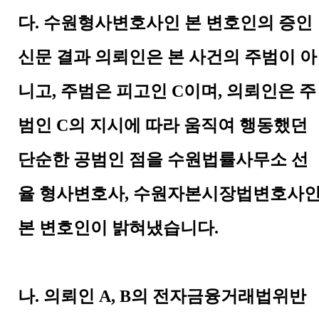
다
.
수원형사변호사인 본 변호인의 증인
신문 결과 의뢰인은 본 사건의 주범이 아
니고
,
주범은 피고인
C
이며
,
의뢰인은 주
범인
C
의 지시에 따라 움직여 행동했던
단순한 공범인 점을 수원법률사무소 선
율 형사변호사
,
수원자본시장법변호사
본 변호인이 밝혀냈습니다
.
나
.
의뢰인
A, B
의 전자금융거래법위반