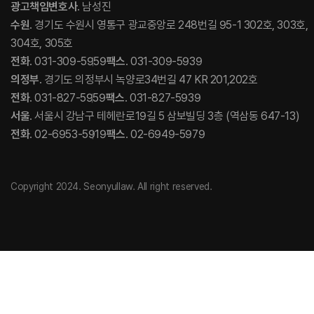
광고책임변호사
. 남성진
수원
. 경기도 수원시 영통구 광교중앙로 248번길 95-1 302호, 303호,
304호, 305호
전화
. 031-309-5959
팩스
. 031-309-5939
의정부
. 경기도 의정부시 녹양로34번길 47 KR 201,202호
전화
. 031-827-5959
팩스
. 031-827-5939
서울
. 서울시 강남구 테헤란로19길 5 삼보빌딩 3층 (역삼동 647-13)
전화
. 02-6953-5919
팩스
. 02-6949-5979
Copyright 2024. Seonyullaw. All right reserved.