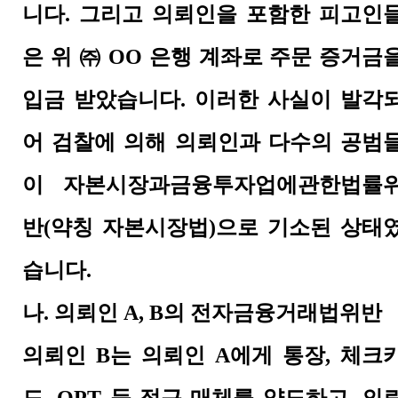
니다
.
그리고 의뢰인을 포함한 피고인
은 위
㈜
OO
은행 계좌로 주문 증거금
입금 받았습니다
.
이러한 사실이 발각
어 검찰에 의해 의뢰인과 다수의 공범
이 자본시장과금융투자업에관한법률
반
(
약칭 자본시장법
)
으로 기소된 상태
습니다
.
나
.
의뢰인
A, B
의 전자금융거래법위반
의뢰인
B
는 의뢰인
A
에게 통장
,
체크