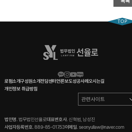
목록
TOP
로펌소개
구성원소개
전담센터
언론보도
성공사례
오시는길
개인정보 취급방침
관련사이트
법인명
. 법무법인선율로
대표변호사
. 신혁범, 남성진
사업자등록번호
. 889-85-01753
이메일
. seonyullaw@naver.com