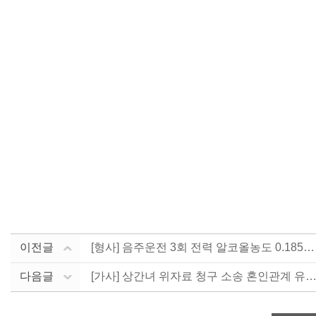
이전글
[형사] 음주운전 3회 전력 알코올농도 0.185% -....
다음글
[가사] 상간녀 위자료 청구 소송 혼인관계 유지하며 2.