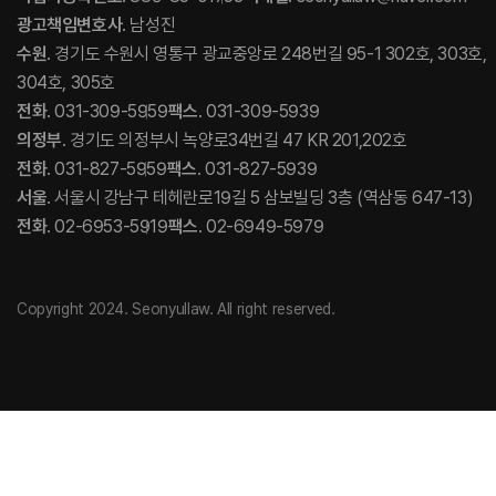
광고책임변호사
. 남성진
수원
. 경기도 수원시 영통구 광교중앙로 248번길 95-1 302호, 303호,
304호, 305호
전화
. 031-309-5959
팩스
. 031-309-5939
의정부
. 경기도 의정부시 녹양로34번길 47 KR 201,202호
전화
. 031-827-5959
팩스
. 031-827-5939
서울
. 서울시 강남구 테헤란로19길 5 삼보빌딩 3층 (역삼동 647-13)
전화
. 02-6953-5919
팩스
. 02-6949-5979
Copyright 2024. Seonyullaw. All right reserved.