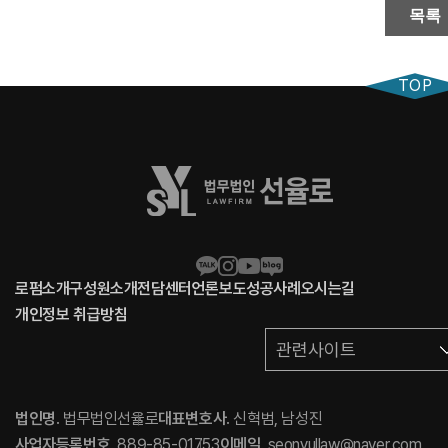
목록
TOP
로펌소개
구성원소개
전담센터
언론보도
성공사례
오시는길
개인정보 취급방침
관련사이트
법인명
. 법무법인선율로
대표변호사
. 신혁범, 남성진
사업자등록번호
. 889-85-01753
이메일
. seonyullaw@naver.com