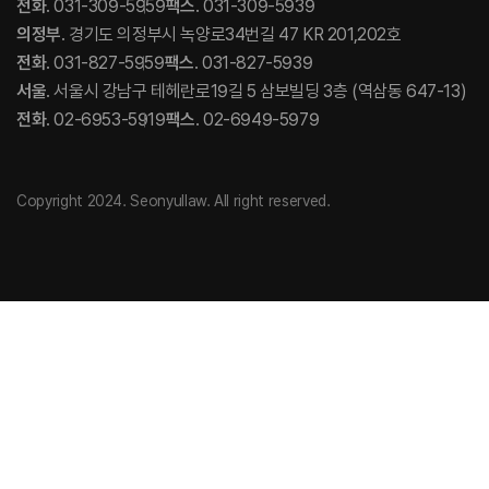
전화
. 031-309-5959
팩스
. 031-309-5939
의정부
. 경기도 의정부시 녹양로34번길 47 KR 201,202호
전화
. 031-827-5959
팩스
. 031-827-5939
서울
. 서울시 강남구 테헤란로19길 5 삼보빌딩 3층 (역삼동 647-13)
전화
. 02-6953-5919
팩스
. 02-6949-5979
Copyright 2024. Seonyullaw. All right reserved.