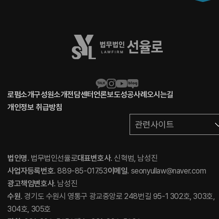
로펌소개
구성원소개
전담센터
언론보도
성공사례
오시는길
개인정보 취급방침
관련사이트
법인명
. 법무법인선율로
대표변호사
. 신혁범, 남성진
사업자등록번호
. 889-85-01753
이메일
. seonyullaw@naver.com
광고책임변호사
. 남성진
수원
. 경기도 수원시 영통구 광교중앙로 248번길 95-1 302호, 303호,
304호, 305호