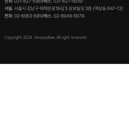
전화
. 031-827-5959
팩스
. 031-827-5939
서울
. 서울시 강남구 테헤란로19길 5 삼보빌딩 3층 (역삼동 647-13)
전화
. 02-6953-5919
팩스
. 02-6949-5979
Copyright 2024. Seonyullaw. All right reserved.