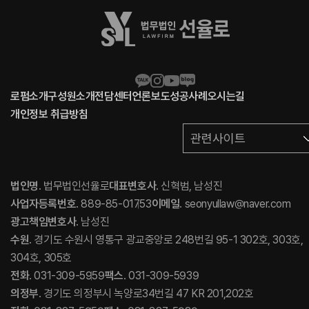
로펌소개
구성원소개
전담센터
언론보도
성공사례
오시는길
개인정보 취급방침
관련사이트
법인명
. 법무법인선율로
대표변호사
. 신혁범, 남성진
사업자등록번호
. 889-85-01753
이메일
. seonyullaw@naver.com
광고책임변호사
. 남성진
수원
. 경기도 수원시 영통구 광교중앙로 248번길 95-1 302호, 303호,
304호, 305호
전화
. 031-309-5959
팩스
. 031-309-5939
의정부
. 경기도 의정부시 녹양로34번길 47 KR 201,202호