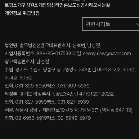
로펌소개
구성원소개
전담센터
언론보도
성공사례
오시는길
개인정보 취급방침
관련사이트
법인명
. 법무법인선율로
대표변호사
. 신혁범, 남성진
사업자등록번호
. 889-85-01753
이메일
. seonyullaw@naver.com
광고책임변호사
. 남성진
수원
. 경기도 수원시 영통구 광교중앙로 248번길 95-1 302호, 303호,
304호, 305호
전화
. 031-309-5959
팩스
. 031-309-5939
의정부
. 경기도 의정부시 녹양로34번길 47 KR 201,202호
전화
. 031-827-5959
팩스
. 031-827-5939
서울
. 서울시 강남구 테헤란로19길 5 삼보빌딩 3층 (역삼동 647-13)
전화
. 02-6953-5919
팩스
. 02-6949-5979