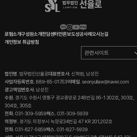
로펌소개
구성원소개
전담센터
언론보도
성공사례
오시는길
개인정보 취급방침
관련사이트
법인명
. 법무법인선율로
대표변호사
. 신혁범, 남성진
사업자등록번호
. 889-85-01753
이메일
. seonyullaw@naver.com
광고책임변호사
. 남성진
수원
. 경기도 수원시 영통구 광교중앙로 248번길 95-1 302호, 303호,
304호, 305호
전화
. 031-309-5959
팩스
. 031-309-5939
의정부
. 경기도 의정부시 녹양로34번길 47 KR 201,202호
전화
. 031-827-5959
팩스
. 031-827-5939