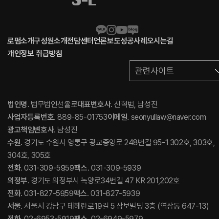
로펌소개
구성원소개
전담센터
언론보도
성공사례
오시는길
개인정보 취급방침
관련사이트
법인명
. 법무법인선율로
대표변호사
. 신혁범, 남성진
사업자등록번호
. 889-85-01753
이메일
. seonyullaw@naver.com
광고책임변호사
. 남성진
수원
. 경기도 수원시 영통구 광교중앙로 248번길 95-1 302호, 303호,
304호, 305호
전화
. 031-309-5959
팩스
. 031-309-5939
의정부
. 경기도 의정부시 녹양로34번길 47 KR 201,202호
전화
. 031-827-5959
팩스
. 031-827-5939
서울
. 서울시 강남구 테헤란로19길 5 삼보빌딩 3층 (역삼동 647-13)
전화
. 02-6953-5919
팩스
. 02-6949-5979