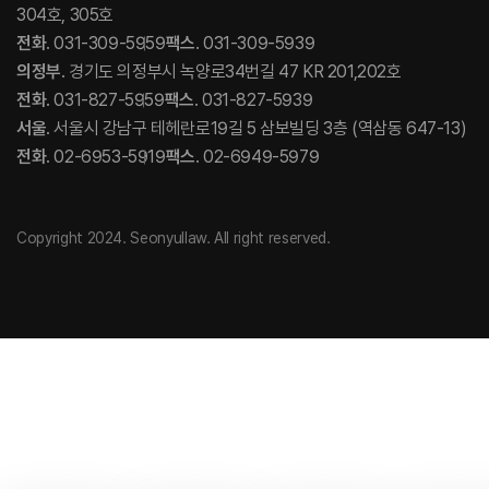
304호, 305호
전화
. 031-309-5959
팩스
. 031-309-5939
의정부
. 경기도 의정부시 녹양로34번길 47 KR 201,202호
전화
. 031-827-5959
팩스
. 031-827-5939
서울
. 서울시 강남구 테헤란로19길 5 삼보빌딩 3층 (역삼동 647-13)
전화
. 02-6953-5919
팩스
. 02-6949-5979
Copyright 2024. Seonyullaw. All right reserved.