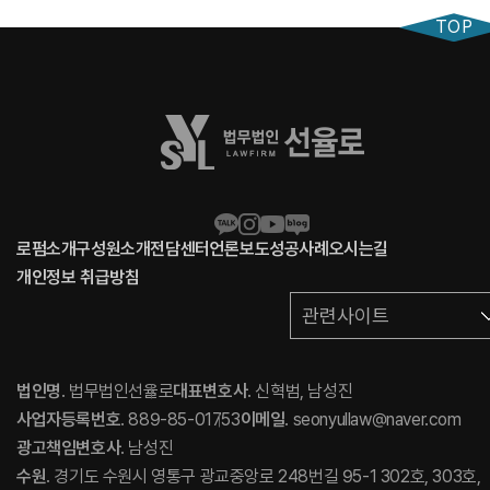
TOP
로펌소개
구성원소개
전담센터
언론보도
성공사례
오시는길
개인정보 취급방침
관련사이트
법인명
. 법무법인선율로
대표변호사
. 신혁범, 남성진
사업자등록번호
. 889-85-01753
이메일
. seonyullaw@naver.com
광고책임변호사
. 남성진
수원
. 경기도 수원시 영통구 광교중앙로 248번길 95-1 302호, 303호,