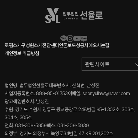
로펌소개
구성원소개
전담센터
언론보도
성공사례
오시는길
개인정보 취급방침
관련사이트
법인명
. 법무법인선율로
대표변호사
. 신혁범, 남성진
사업자등록번호
. 889-85-01753
이메일
. seonyullaw@naver.com
광고책임변호사
. 남성진
수원
. 경기도 수원시 영통구 광교중앙로 248번길 95-1 302호, 303호,
304호, 305호
전화
. 031-309-5959
팩스
. 031-309-5939
의정부
. 경기도 의정부시 녹양로34번길 47 KR 201,202호