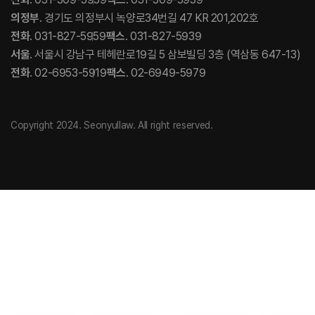
의정부
. 경기도 의정부시 녹양로34번길 47 KR 201,202호
전화
. 031-827-5959
팩스
. 031-827-5939
서울
. 서울시 강남구 테헤란로19길 5 삼보빌딩 3층 (역삼동 647-13)
전화
. 02-6953-5919
팩스
. 02-6949-5979
Copyright 2024. Seonyullaw. All right reserved.