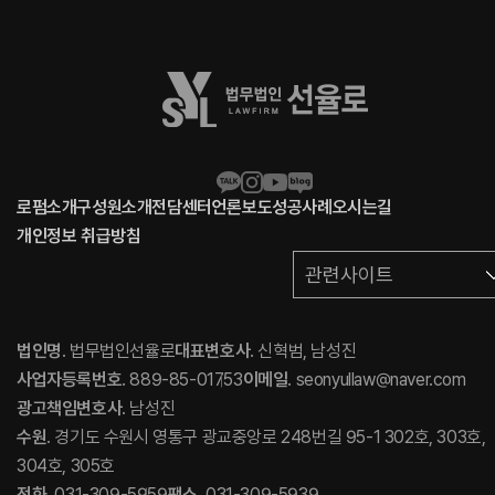
로펌소개
구성원소개
전담센터
언론보도
성공사례
오시는길
개인정보 취급방침
관련사이트
법인명
. 법무법인선율로
대표변호사
. 신혁범, 남성진
사업자등록번호
. 889-85-01753
이메일
. seonyullaw@naver.com
광고책임변호사
. 남성진
수원
. 경기도 수원시 영통구 광교중앙로 248번길 95-1 302호, 303호,
304호, 305호
전화
. 031-309-5959
팩스
. 031-309-5939