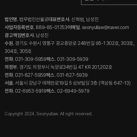
법인명
. 법무법인선율로
대표변호사
. 신혁범, 남성진
사업자등록번호
. 889-85-01753
이메일
. seonyullaw@naver.com
광고책임변호사
. 남성진
수원
. 경기도 수원시 영통구 광교중앙로 248번길 95-1 302호, 303호,
304호, 305호
전화
. 031-309-5959
팩스
. 031-309-5939
의정부
. 경기도 의정부시 녹양로34번길 47 KR 201,202호
전화
. 031-827-5959
팩스
. 031-827-5939
서울
. 서울시 강남구 테헤란로19길 5 삼보빌딩 3층 (역삼동 647-13)
전화
. 02-6953-5919
팩스
. 02-6949-5979
Copyright 2024. Seonyullaw. All right reserved.