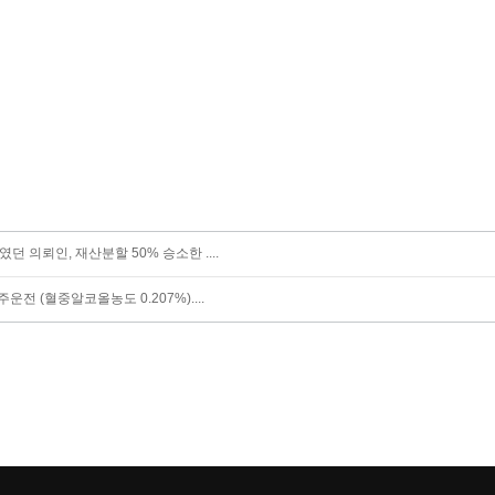
였던 의뢰인, 재산분할 50% 승소한 ....
주운전 (혈중알코올농도 0.207%)....