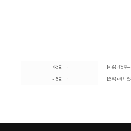
이전글
[이혼] 가정주부
다음글
[음주] 4회차 음