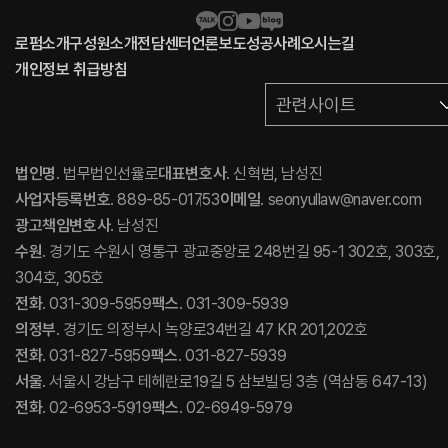
로펌소개
구성원소개
전담센터
언론보도
성공사례
오시는길
개인정보 취급방침
관련사이트
법인명
. 법무법인선율로
대표변호사
. 신혁범, 남성진
사업자등록번호
. 889-85-01753
이메일
. seonyullaw@naver.com
광고책임변호사
. 남성진
수원
. 경기도 수원시 영통구 광교중앙로 248번길 95-1 302호, 303호,
304호, 305호
전화
. 031-309-5959
팩스
. 031-309-5939
의정부
. 경기도 의정부시 녹양로34번길 47 KR 201,202호
전화
. 031-827-5959
팩스
. 031-827-5939
서울
. 서울시 강남구 테헤란로19길 5 삼보빌딩 3층 (역삼동 647-13)
전화
. 02-6953-5919
팩스
. 02-6949-5979