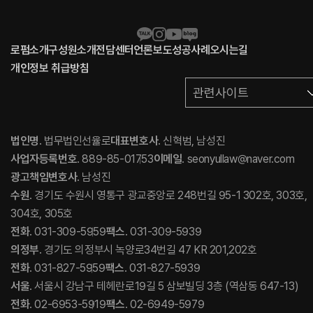
로펌소개
구성원소개
전담센터
언론보도
성공사례
오시는길
개인정보 취급방침
관련사이트
법인명
. 법무법인선율로
대표변호사
. 신혁범, 남성진
사업자등록번호
. 889-85-01753
이메일
. seonyullaw@naver.com
광고책임변호사
. 남성진
수원
. 경기도 수원시 영통구 광교중앙로 248번길 95-1 302호, 303호,
304호, 305호
전화
. 031-309-5959
팩스
. 031-309-5939
의정부
. 경기도 의정부시 녹양로34번길 47 KR 201,202호
전화
. 031-827-5959
팩스
. 031-827-5939
서울
. 서울시 강남구 테헤란로19길 5 삼보빌딩 3층 (역삼동 647-13)
전화
. 02-6953-5919
팩스
. 02-6949-5979