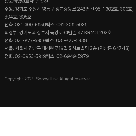
광고책임변호사
. 남성진
수원
. 경기도 수원시 영통구 광교중앙로 248번길 95-1 302호, 303호,
304호, 305호
전화
. 031-309-5959
팩스
. 031-309-5939
의정부
. 경기도 의정부시 녹양로34번길 47 KR 201,202호
전화
. 031-827-5959
팩스
. 031-827-5939
서울
. 서울시 강남구 테헤란로19길 5 삼보빌딩 3층 (역삼동 647-13)
전화
. 02-6953-5919
팩스
. 02-6949-5979
Copyright 2024. Seonyullaw. All right reserved.