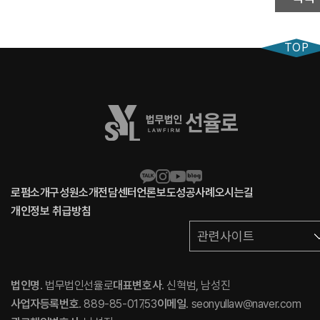
TOP
로펌소개
구성원소개
전담센터
언론보도
성공사례
오시는길
개인정보 취급방침
관련사이트
법인명
. 법무법인선율로
대표변호사
. 신혁범, 남성진
사업자등록번호
. 889-85-01753
이메일
. seonyullaw@naver.com