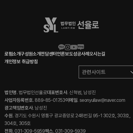
로펌소개
구성원소개
전담센터
언론보도
성공사례
오시는길
개인정보 취급방침
관련사이트
법인명
. 법무법인선율로
대표변호사
. 신혁범, 남성진
사업자등록번호
. 889-85-01753
이메일
. seonyullaw@naver.com
광고책임변호사
. 남성진
수원
. 경기도 수원시 영통구 광교중앙로 248번길 95-1 302호, 303호,
304호, 305호
전화
. 031-309-5959
팩스
. 031-309-5939