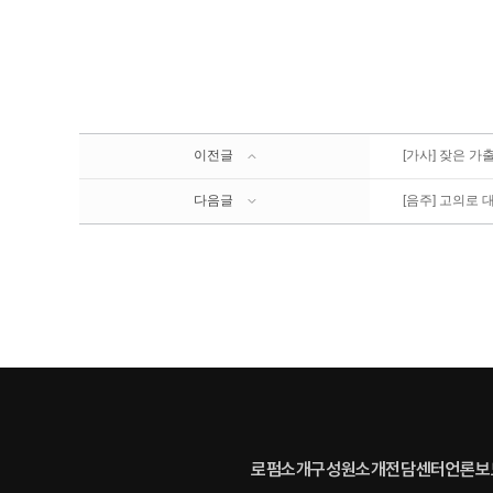
이전글
[가사] 잦은 가
다음글
[음주] 고의로 
로펌소개
구성원소개
전담센터
언론보