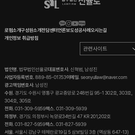
로펌소개
구성원소개
전담센터
언론보도
성공사례
오시는길
개인정보 취급방침
관련사이트
법인명
. 법무법인선율로
대표변호사
. 신혁범, 남성진
사업자등록번호
. 889-85-01753
이메일
. seonyullaw@naver.com
광고책임변호사
. 남성진
수원
. 경기도 수원시 영통구 광교중앙로 248번길 95-1 302호, 303호,
304호, 305호
전화
. 031-309-5959
팩스
. 031-309-5939
의정부
. 경기도 의정부시 녹양로34번길 47 KR 201,202호
전화
. 031-827-5959
팩스
. 031-827-5939
서울
. 서울시 강남구 테헤란로19길 5 삼보빌딩 3층 (역삼동 647-13)