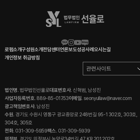
로펌소개
구성원소개
전담센터
언론보도
성공사례
오시는길
개인정보 취급방침
관련사이트
법인명
. 법무법인선율로
대표변호사
. 신혁범, 남성진
사업자등록번호
. 889-85-01753
이메일
. seonyullaw@naver.com
광고책임변호사
. 남성진
수원
. 경기도 수원시 영통구 광교중앙로 248번길 95-1 302호, 303호,
304호, 305호
전화
. 031-309-5959
팩스
. 031-309-5939
의정부
. 경기도 의정부시 녹양로34번길 47 KR 201,202호