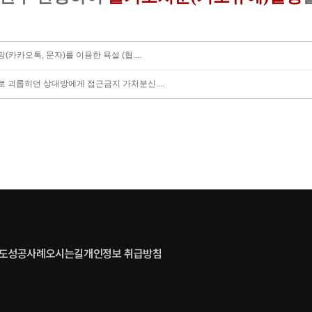
(카카오톡, 문자)를 이용한 욕설 (협....
로 괴롭히던 상대방에게 접근금지 가처분신....
도
성공사례
오시는길
개인정보 취급방침