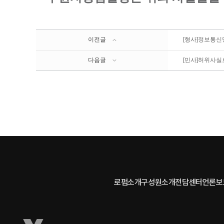
이전글
[형사]정보통신망
다음글
[민사]허위사실
로펌소개
구성원소개
전담센터
언론보