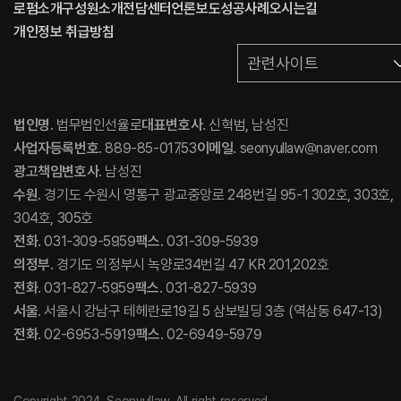
로펌소개
구성원소개
전담센터
언론보도
성공사례
오시는길
개인정보 취급방침
관련사이트
법인명
. 법무법인선율로
대표변호사
. 신혁범, 남성진
사업자등록번호
. 889-85-01753
이메일
. seonyullaw@naver.com
광고책임변호사
. 남성진
수원
. 경기도 수원시 영통구 광교중앙로 248번길 95-1 302호, 303호,
304호, 305호
전화
. 031-309-5959
팩스
. 031-309-5939
의정부
. 경기도 의정부시 녹양로34번길 47 KR 201,202호
전화
. 031-827-5959
팩스
. 031-827-5939
서울
. 서울시 강남구 테헤란로19길 5 삼보빌딩 3층 (역삼동 647-13)
전화
. 02-6953-5919
팩스
. 02-6949-5979
Copyright 2024. Seonyullaw. All right reserved.