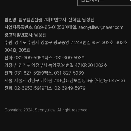
법인명
. 법무법인선율로
대표변호사
. 신혁범, 남성진
사업자등록번호
. 889-85-01753
이메일
. seonyullaw@naver.com
광고책임변호사
. 남성진
수원
. 경기도 수원시 영통구 광교중앙로 248번길 95-1 302호, 303호,
304호, 305호
전화
. 031-309-5959
팩스
. 031-309-5939
의정부
. 경기도 의정부시 녹양로34번길 47 KR 201,202호
전화
. 031-827-5959
팩스
. 031-827-5939
서울
. 서울시 강남구 테헤란로19길 5 삼보빌딩 3층 (역삼동 647-13)
전화
. 02-6953-5919
팩스
. 02-6949-5979
Copyright 2024. Seonyullaw. All right reserved.