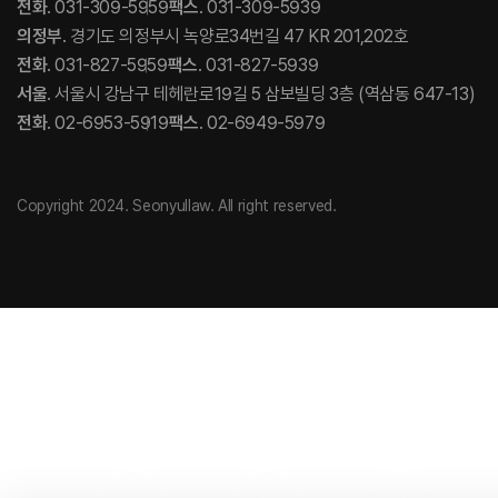
전화
. 031-309-5959
팩스
. 031-309-5939
의정부
. 경기도 의정부시 녹양로34번길 47 KR 201,202호
전화
. 031-827-5959
팩스
. 031-827-5939
서울
. 서울시 강남구 테헤란로19길 5 삼보빌딩 3층 (역삼동 647-13)
전화
. 02-6953-5919
팩스
. 02-6949-5979
Copyright 2024. Seonyullaw. All right reserved.