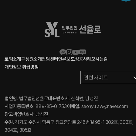
로펌소개
구성원소개
전담센터
언론보도
성공사례
오시는길
개인정보 취급방침
관련사이트
법인명
. 법무법인선율로
대표변호사
. 신혁범, 남성진
사업자등록번호
. 889-85-01753
이메일
. seonyullaw@naver.com
광고책임변호사
. 남성진
수원
. 경기도 수원시 영통구 광교중앙로 248번길 95-1 302호, 303호,
304호, 305호