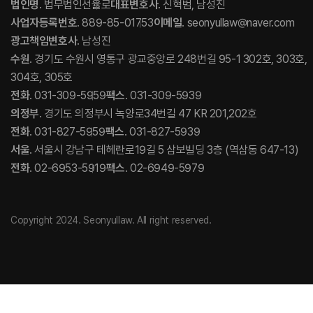
법인명
. 법무법인선율로
대표변호사
. 신혁범, 남성진
사업자등록번호
. 889-85-01753
이메일
. seonyullaw@naver.com
광고책임변호사
. 남성진
수원
. 경기도 수원시 영통구 광교중앙로 248번길 95-1 302호, 303호,
304호, 305호
전화
. 031-309-5959
팩스
. 031-309-5939
의정부
. 경기도 의정부시 녹양로34번길 47 KR 201,202호
전화
. 031-827-5959
팩스
. 031-827-5939
서울
. 서울시 강남구 테헤란로19길 5 삼보빌딩 3층 (역삼동 647-13)
전화
. 02-6953-5919
팩스
. 02-6949-5979
Copyright 2024. Seonyullaw. All right reserved.